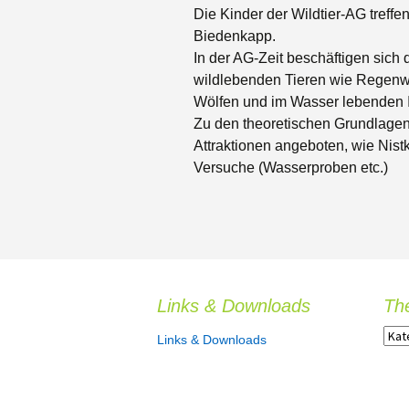
Kr
Die Kinder der Wildtier-AG treffen
Verwaltung
Galerien
Be
Biedenkapp.
In der AG-Zeit beschäftigen sich
Schulkonferenz
Kalender
Bus
wildlebenden Tieren wie Regenw
Wölfen und im Wasser lebenden 
Arc
Zu den theoretischen Grundlagen
Attraktionen angeboten, wie Nis
Versuche (Wasserproben etc.)
Links & Downloads
Th
T
Links & Downloads
h
e
m