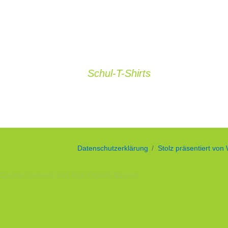
e
n
Schul-T-Shirts
Datenschutzerklärung
Stolz präsentiert von
Cookie Consent mit Real Cookie Banner