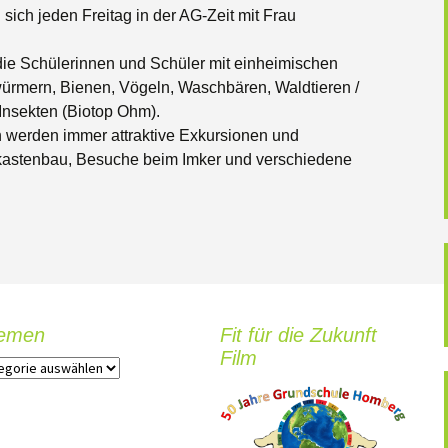
ankmeldung /
 sich jeden Freitag in der AG-Zeit mit Frau
urlaubung
Links & Downloads
Sommerferienprogramm
Töpfer-AG
Internet-abc
2019 Staffellauf
2025
 die Schülerinnen und Schüler mit einheimischen
linien
Schulchor
Lesepaten
Baustelle 2018
ürmern, Bienen, Vögeln, Waschbären, Waldtieren /
Elterninformation
Insekten (Biotop Ohm).
hiv aller Beiträge
Natur-AG
Hallen-Dschungel
Fasching 2020
 werden immer attraktive Exkursionen und
tkastenbau, Besuche beim Imker und verschiedene
Tischtennis-AG
Zirkus
Hallen sportfest
Olympische
Winterspiele
Archiv unserer AGS
Fußball-AG(2014/1
Impressionen vom
Schulweihnachtsmarkt
Theater-AG (2014/
2016
Kreativ-AG (2013/2
Schulfest 2019
emen
Fit für die Zukunft
Kunst-AG (2017/18
Film
Sportfest 2015
Badminton 2015
Mathe-Knobel-AG
Zirkusprojekt 2014
Bambini-Mobil 201
Aufbau [Zirkusproje
2014]
Wildtier-AG (2013/