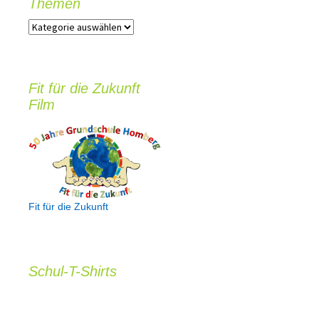
Themen
T
h
e
m
e
Fit für die Zukunft
n
Film
Fit für die Zukunft
Schul-T-Shirts