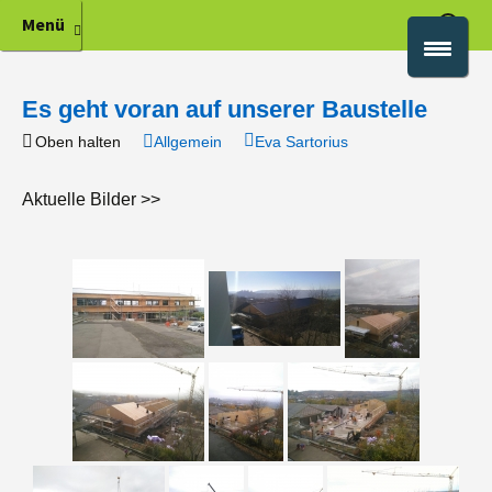
Grundschule in 35315 Homberg Ohm,
Zum
Suche
Grundschule Homberg
Menü
Inhalt
Vogelsbergkreis, Informationen und
nach:
springen
Beschreibung
Es geht voran auf unserer Baustelle
Oben halten
Allgemein
Eva Sartorius
Aktuelle Bilder >>