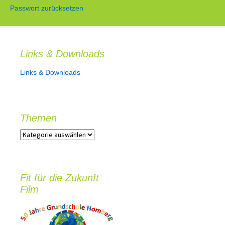
Passwort zurücksetzen
Links & Downloads
Links & Downloads
Themen
T
h
e
m
e
Fit für die Zukunft
n
Film