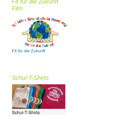
Fit für die Zukunft
e
n
Film
Fit für die Zukunft
Schul-T-Shirts