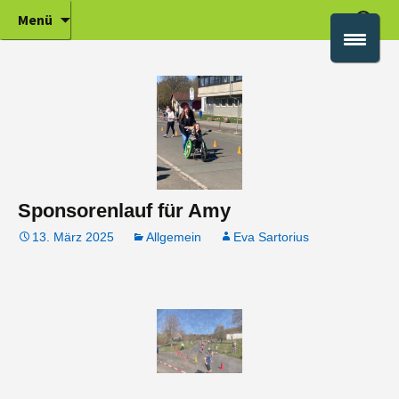
Grundschule in 35315 Homberg Ohm,
Zum
Suche
Grundschule Homberg
Menü
Inhalt
Vogelsbergkreis, Informationen und
nach:
springen
Beschreibung
Sponsorenlauf für Amy
13. März 2025
Allgemein
Eva Sartorius